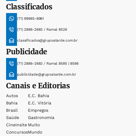
Classificados
(71) 99965-8961
(71) 2886-2683 / Ramal 8526
classificados@grupoatarde.com.br
Publicidade
(71) 2886-2683 / Ramal 8585 | 8586
publicidade@grupoatarde.com.br
Canais e Editorias
Autos
E.c. Bahia
Bahia
E.c. Vitória
Brasil
Empregos
Saúde
Gastronomia
Cineinsite
Muito
Concursos
Mundo