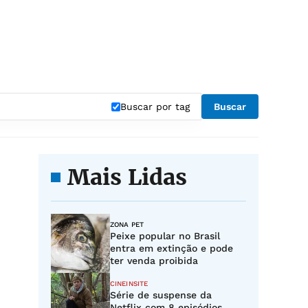
Buscar por tag
Buscar
Mais Lidas
ZONA PET
Peixe popular no Brasil
entra em extinção e pode
ter venda proibida
CINEINSITE
Série de suspense da
Netflix com 8 episódios