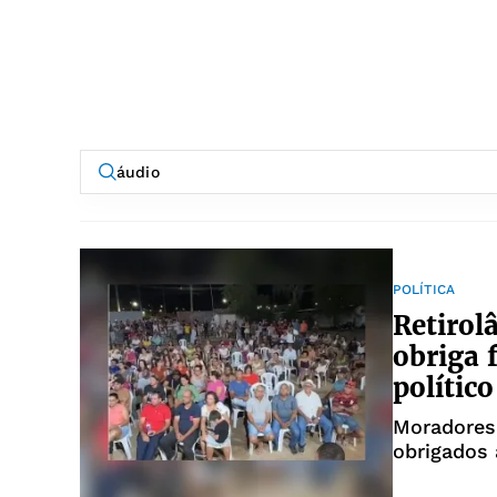
POLÍTICA
Retirol
obriga 
político
Moradores
obrigados 
ameaça de