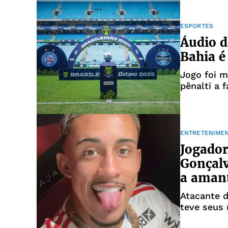
ESPORTES
Áudio d
Bahia é
Jogo foi 
pênalti a 
ENTRETENIME
Jogado
Gonçalv
a aman
Atacante 
teve seus