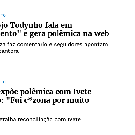
NTO
ojo Todynho fala em
ento" e gera polêmica na web
za faz comentário e seguidores apontam
 cantora
NTO
expõe polêmica com Ivete
: "Fui c*zona por muito
etalha reconciliação com Ivete