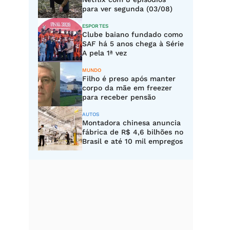
para ver segunda (03/08)
ESPORTES
Clube baiano fundado como
SAF há 5 anos chega à Série
A pela 1ª vez
MUNDO
Filho é preso após manter
corpo da mãe em freezer
para receber pensão
AUTOS
Montadora chinesa anuncia
fábrica de R$ 4,6 bilhões no
Brasil e até 10 mil empregos