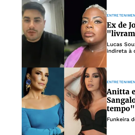
ENTRETENIME
Ex de J
"livram
Lucas Sou
indireta à
ENTRETENIME
Anitta 
Sangalo
tempo"
Funkeira d