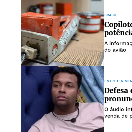
BRASIL
Copilot
potênci
A informaç
do avião
ENTRETENIME
Defesa 
pronunc
O áudio in
venda de p