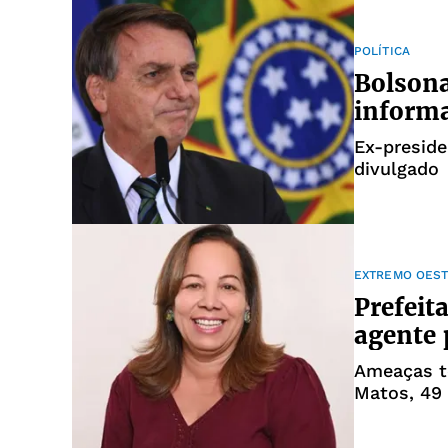
POLÍTICA
Bolsona
informa
Ex-presid
divulgado
EXTREMO OEST
Prefeit
agente 
Ameaças te
Matos, 49 
Barreto (P