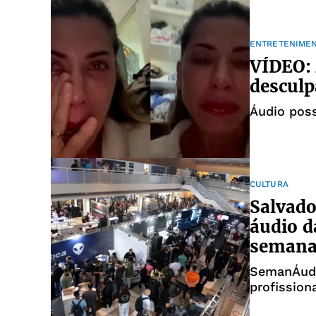
ENTRETENIME
VÍDEO: 
desculp
Áudio poss
CULTURA
Salvado
áudio d
seman
SemanÁudi
profission