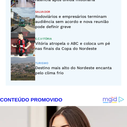
SALVADOR
Rodoviários e empresários terminam
audiência sem acordo e nova reunião
pode definir greve
E.C.VITÓRIA
Vitória atropela o ABC e coloca um pé
nas finais da Copa do Nordeste
TURISMO
Destino mais alto do Nordeste encanta
pelo clima frio