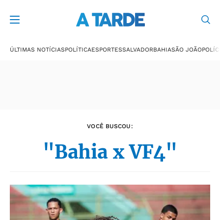
Últimas notícias
ÚLTIMAS NOTÍCIAS
POLÍTICA
ESPORTES
SALVADOR
BAHIA
SÃO JOÃO
POLÍC
VOCÊ BUSCOU:
"Bahia x VF4"