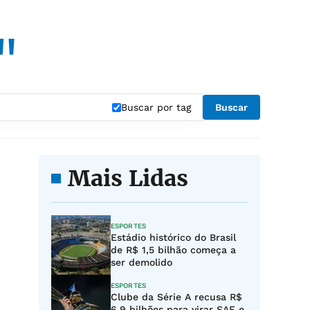
"
Buscar por tag
Buscar
Mais Lidas
ESPORTES
Estádio histórico do Brasil
de R$ 1,5 bilhão começa a
ser demolido
ESPORTES
Clube da Série A recusa R$
6,9 bilhões para virar SAF e