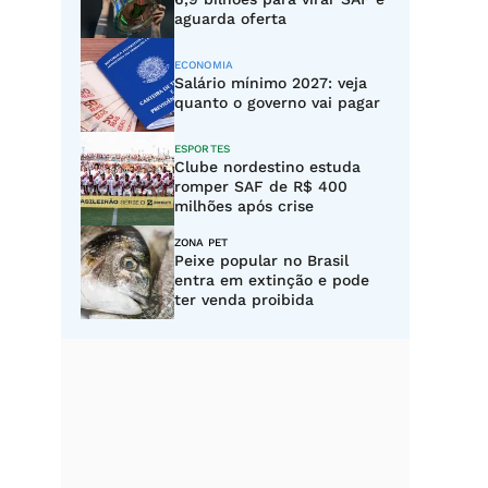
aguarda oferta
ECONOMIA
Salário mínimo 2027: veja
quanto o governo vai pagar
ESPORTES
Clube nordestino estuda
romper SAF de R$ 400
milhões após crise
ZONA PET
Peixe popular no Brasil
entra em extinção e pode
ter venda proibida