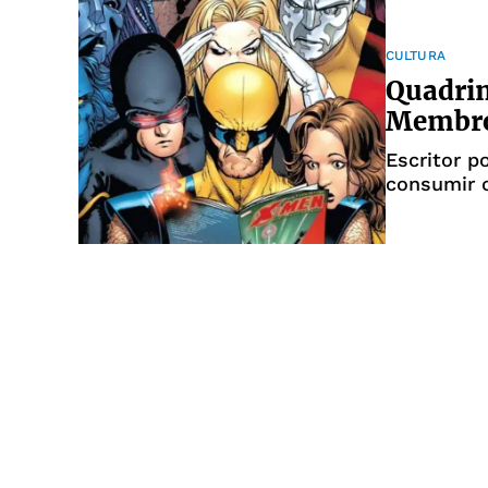
CULTURA
Quadrin
Membro
Escritor 
consumir 
elas