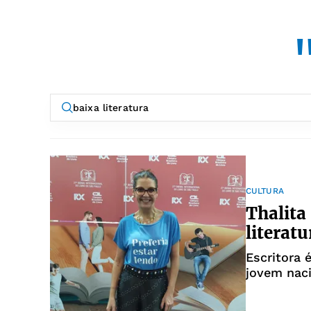
CULTURA
Thalita
literat
Escritora 
jovem nac