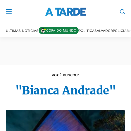
Últimas notícias
COPA DO MUNDO
ÚLTIMAS NOTÍCIAS
POLÍTICA
SALVADOR
POLÍCIA
BA
VOCÊ BUSCOU:
"Bianca Andrade"