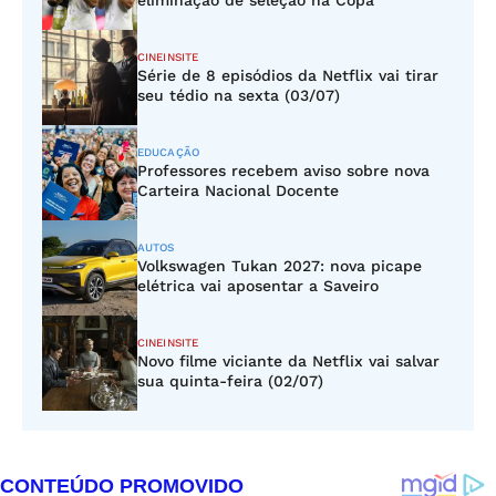
eliminação de seleção na Copa
CINEINSITE
Série de 8 episódios da Netflix vai tirar
seu tédio na sexta (03/07)
EDUCAÇÃO
Professores recebem aviso sobre nova
Carteira Nacional Docente
AUTOS
Volkswagen Tukan 2027: nova picape
elétrica vai aposentar a Saveiro
CINEINSITE
Novo filme viciante da Netflix vai salvar
sua quinta-feira (02/07)