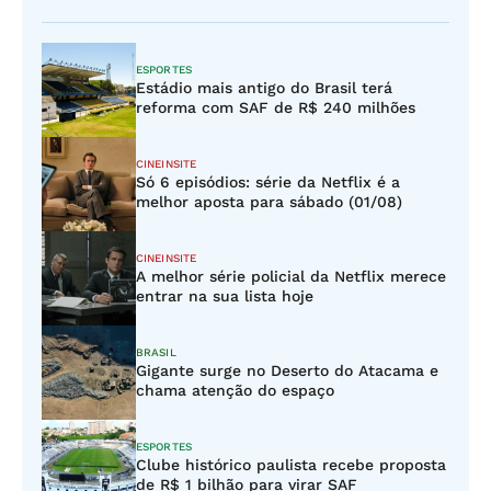
ESPORTES
Estádio mais antigo do Brasil terá
reforma com SAF de R$ 240 milhões
CINEINSITE
Só 6 episódios: série da Netflix é a
melhor aposta para sábado (01/08)
CINEINSITE
A melhor série policial da Netflix merece
entrar na sua lista hoje
BRASIL
Gigante surge no Deserto do Atacama e
chama atenção do espaço
ESPORTES
Clube histórico paulista recebe proposta
de R$ 1 bilhão para virar SAF