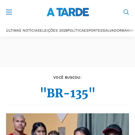
Últimas notícias
ÚLTIMAS NOTÍCIAS
ELEIÇÕES 2026
POLÍTICA
ESPORTES
SALVADOR
BAHIA
P
VOCÊ BUSCOU:
"BR-135"