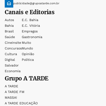
publicidade@grupoatarde.com.br
Canais e Editorias
Autos
E.c. Bahia
Bahia
E.c. Vitória
Brasil
Empregos
Saúde
Gastronomia
Cineinsite
Muito
Concursos
Mundo
Cultura
Opinião
Digital
Política
Salvador
Economia
Grupo
A TARDE
A TARDE
A TARDE FM
MASSA!
A TARDE EDUCAÇÃO