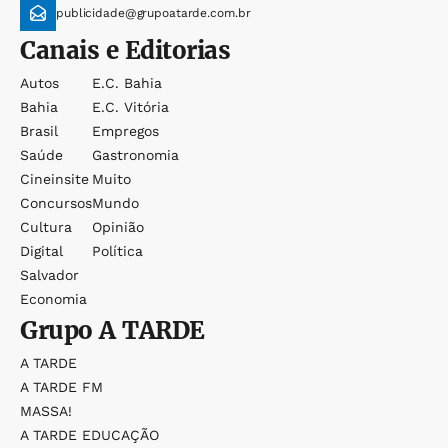
publicidade@grupoatarde.com.br
Canais e Editorias
Autos
E.c. Bahia
Bahia
E.c. Vitória
Brasil
Empregos
Saúde
Gastronomia
Cineinsite
Muito
Concursos
Mundo
Cultura
Opinião
Digital
Política
Salvador
Economia
Grupo
A TARDE
A TARDE
A TARDE FM
MASSA!
A TARDE EDUCAÇÃO