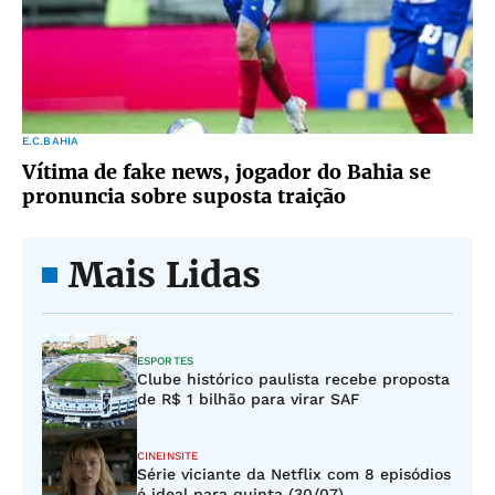
E.C.BAHIA
Vítima de fake news, jogador do Bahia se
pronuncia sobre suposta traição
Mais Lidas
ESPORTES
Clube histórico paulista recebe proposta
de R$ 1 bilhão para virar SAF
CINEINSITE
Série viciante da Netflix com 8 episódios
é ideal para quinta (30/07)