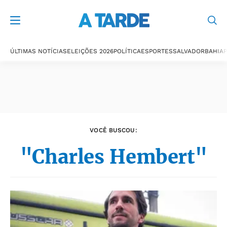
Últimas notícias
ÚLTIMAS NOTÍCIAS
ELEIÇÕES 2026
POLÍTICA
ESPORTES
SALVADOR
BAHIA
P
VOCÊ BUSCOU:
"Charles Hembert"