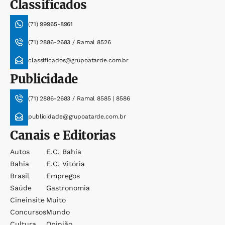
Classificados
(71) 99965-8961
(71) 2886-2683 / Ramal 8526
classificados@grupoatarde.com.br
Publicidade
(71) 2886-2683 / Ramal 8585 | 8586
publicidade@grupoatarde.com.br
Canais e Editorias
Autos
E.c. Bahia
Bahia
E.c. Vitória
Brasil
Empregos
Saúde
Gastronomia
Cineinsite
Muito
Concursos
Mundo
Cultura
Opinião