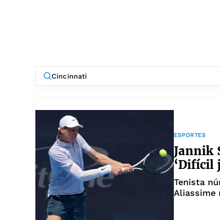
ESPORTES
Jannik 
‘Difíci
Tenista nú
Aliassime 