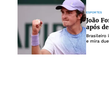
ESPORTES
João Fo
após de
Brasileir
e mira due