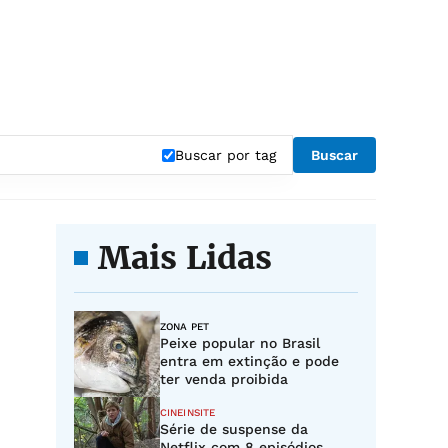
Buscar por tag
Buscar
Mais Lidas
ZONA PET
Peixe popular no Brasil
entra em extinção e pode
ter venda proibida
CINEINSITE
Série de suspense da
Netflix com 8 episódios