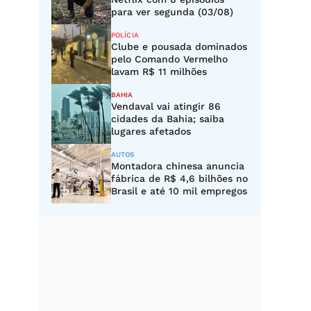
para ver segunda (03/08)
POLÍCIA
Clube e pousada dominados
pelo Comando Vermelho
lavam R$ 11 milhões
BAHIA
Vendaval vai atingir 86
cidades da Bahia; saiba
lugares afetados
AUTOS
Montadora chinesa anuncia
fábrica de R$ 4,6 bilhões no
Brasil e até 10 mil empregos