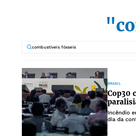
"co
BRASIL
Cop30 c
paralisi
Incêndio 
dia da con