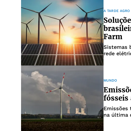
A TARDE AGRO
Soluçõe
brasile
Farm
Sistemas 
rede elétri
MUNDO
Emissõe
fósseis
Emissões 
na última