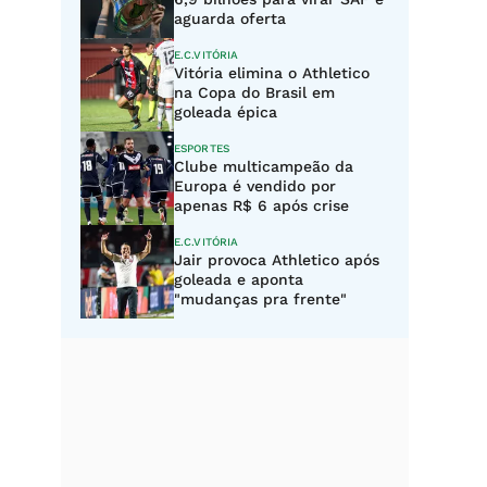
aguarda oferta
E.C.VITÓRIA
Vitória elimina o Athletico
na Copa do Brasil em
goleada épica
ESPORTES
Clube multicampeão da
Europa é vendido por
apenas R$ 6 após crise
E.C.VITÓRIA
Jair provoca Athletico após
goleada e aponta
"mudanças pra frente"