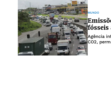
MUNDO
Emissõe
fóssei
Agência in
CO2, perm