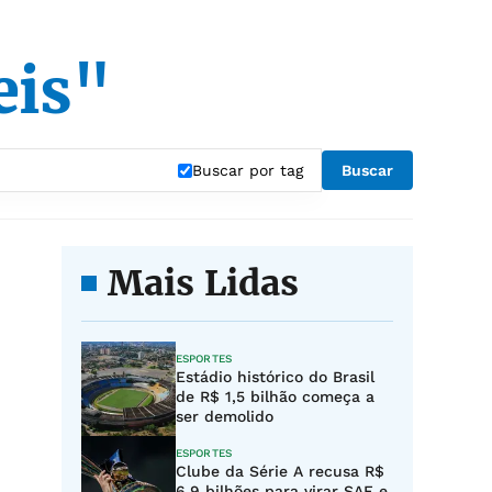
eis"
Buscar por tag
Buscar
Mais Lidas
ESPORTES
Estádio histórico do Brasil
de R$ 1,5 bilhão começa a
ser demolido
ESPORTES
Clube da Série A recusa R$
6,9 bilhões para virar SAF e