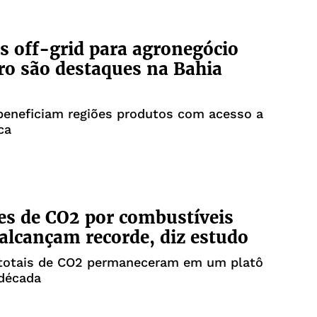
s off-grid para agronegócio
iro são destaques na Bahia
beneficiam regiões produtos com acesso a
ca
s de CO2 por combustíveis
 alcançam recorde, diz estudo
totais de CO2 permaneceram em um platô
 década