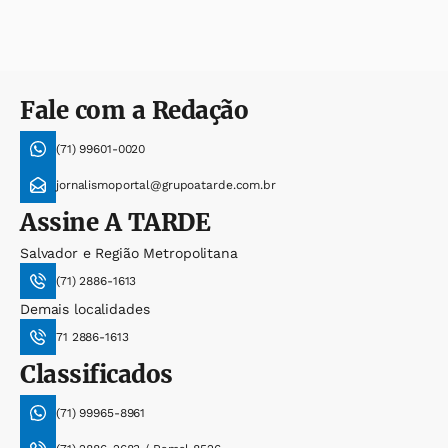
Fale com a Redação
(71) 99601-0020
jornalismoportal@grupoatarde.com.br
Assine
A TARDE
Salvador e Região Metropolitana
(71) 2886-1613
Demais localidades
71 2886-1613
Classificados
(71) 99965-8961