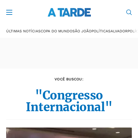
Últimas notícias
ÚLTIMAS NOTÍCIAS
COPA DO MUNDO
SÃO JOÃO
POLÍTICA
SALVADOR
POLÍC
VOCÊ BUSCOU:
"Congresso
Internacional"