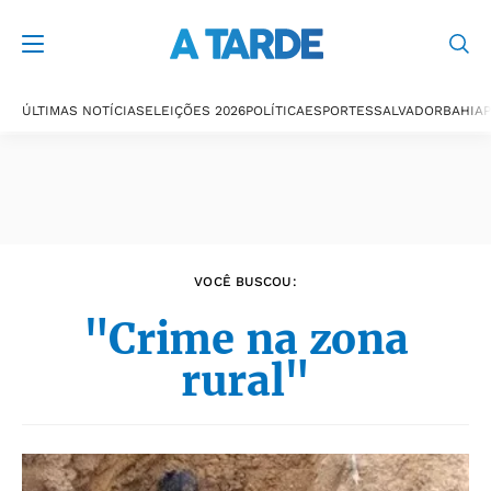
Últimas notícias
ÚLTIMAS NOTÍCIAS
ELEIÇÕES 2026
POLÍTICA
ESPORTES
SALVADOR
BAHIA
P
VOCÊ BUSCOU:
"Crime na zona
rural"