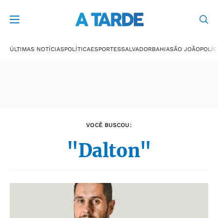
Últimas notícias
ÚLTIMAS NOTÍCIAS
POLÍTICA
ESPORTES
SALVADOR
BAHIA
SÃO JOÃO
POLÍC
VOCÊ BUSCOU:
"Dalton"