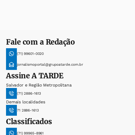
Fale com a Redação
(71) 99601-0020
jornalismoportal@grupoatarde.com.br
Assine
A TARDE
Salvador e Região Metropolitana
(71) 2886-1613
Demais localidades
71 2886-1613
Classificados
(71) 99965-8961