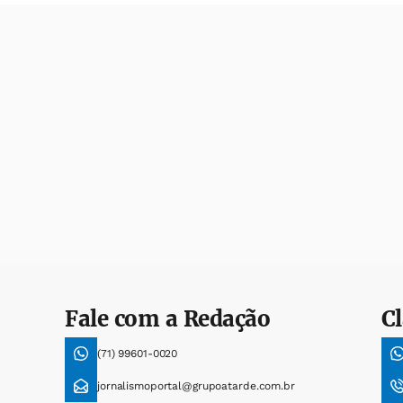
Fale com a Redação
Cl
(71) 99601-0020
jornalismoportal@grupoatarde.com.br