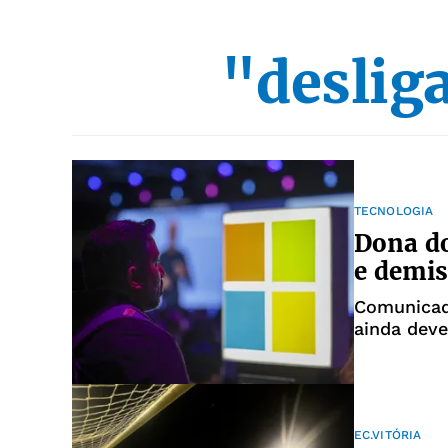
"deslig
TECNOLOGIA
Dona do
e demis
Comunicad
ainda dev
EC.VITÓRIA