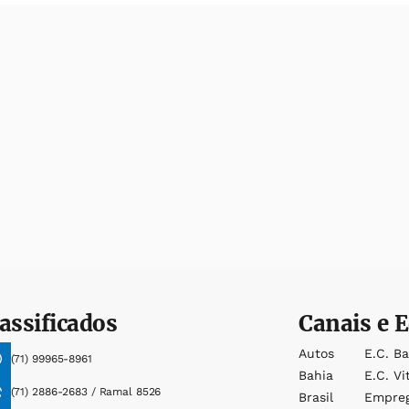
assificados
Canais e E
Autos
E.c. B
(71) 99965-8961
Bahia
E.c. Vi
(71) 2886-2683 / Ramal 8526
Brasil
Empre