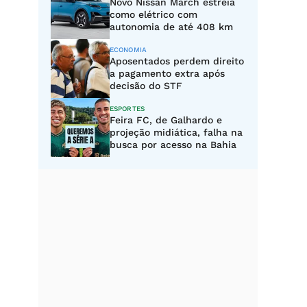
Novo Nissan March estreia
como elétrico com
autonomia de até 408 km
ECONOMIA
Aposentados perdem direito
a pagamento extra após
decisão do STF
ESPORTES
Feira FC, de Galhardo e
projeção midiática, falha na
busca por acesso na Bahia