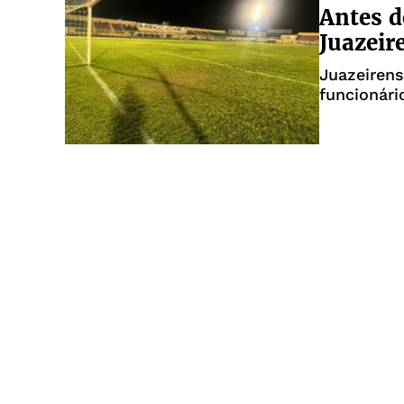
Antes d
Juazeir
Juazeirens
funcionári