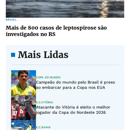
BRASIL
Mais de 800 casos de leptospirose são
investigados no RS
Mais Lidas
COPA DO MUNDO
Campeão do mundo pelo Brasil é preso
ao embarcar para a Copa nos EUA
E.C.VITÓRIA
Atacante do Vitória é eleito o melhor
jogador da Copa do Nordeste 2026
E.C.BAHIA