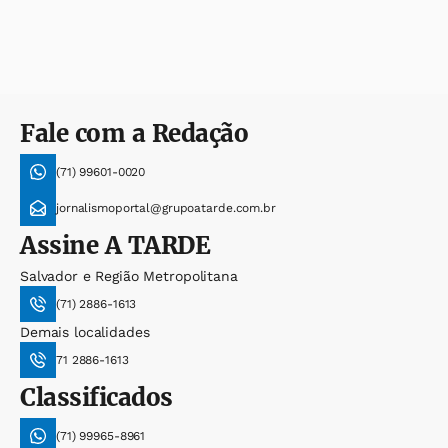
Fale com a Redação
(71) 99601-0020
jornalismoportal@grupoatarde.com.br
Assine
A TARDE
Salvador e Região Metropolitana
(71) 2886-1613
Demais localidades
71 2886-1613
Classificados
(71) 99965-8961