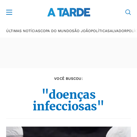
Últimas notícias
ÚLTIMAS NOTÍCIAS
COPA DO MUNDO
SÃO JOÃO
POLÍTICA
SALVADOR
POLÍC
VOCÊ BUSCOU:
"doenças
infecciosas"