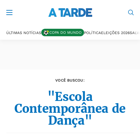
Últimas notícias
COPA DO MUNDO
ÚLTIMAS NOTÍCIAS
POLÍTICA
ELEIÇÕES 2026
SALV
VOCÊ BUSCOU:
"Escola
Contemporânea de
Dança"