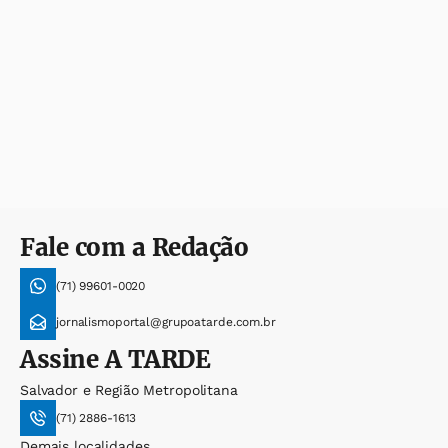
Fale com a Redação
(71) 99601-0020
jornalismoportal@grupoatarde.com.br
Assine
A TARDE
Salvador e Região Metropolitana
(71) 2886-1613
Demais localidades