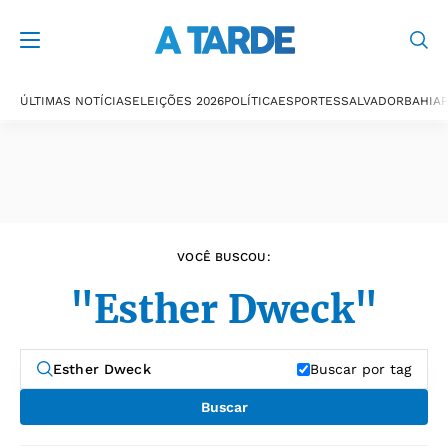
Últimas notícias
ÚLTIMAS NOTÍCIAS
ELEIÇÕES 2026
POLÍTICA
ESPORTES
SALVADOR
BAHIA
P
VOCÊ BUSCOU:
"Esther Dweck"
Buscar por tag
Buscar