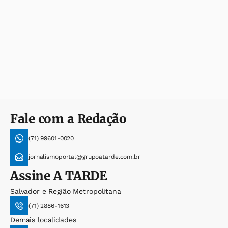
Fale com a Redação
(71) 99601-0020
jornalismoportal@grupoatarde.com.br
Assine
A TARDE
Salvador e Região Metropolitana
(71) 2886-1613
Demais localidades