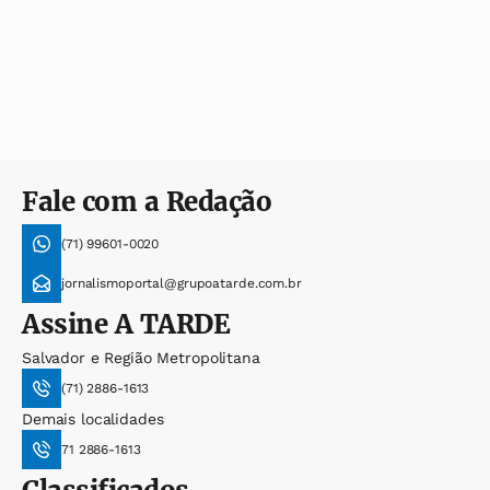
Fale com a Redação
(71) 99601-0020
jornalismoportal@grupoatarde.com.br
Assine
A TARDE
Salvador e Região Metropolitana
(71) 2886-1613
Demais localidades
71 2886-1613