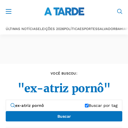
Últimas notícias
ÚLTIMAS NOTÍCIAS
ELEIÇÕES 2026
POLÍTICA
ESPORTES
SALVADOR
BAHIA
P
VOCÊ BUSCOU:
"ex-atriz pornô"
Buscar por tag
Buscar