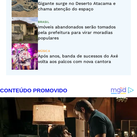
Gigante surge no Deserto Atacama e
chama atenção do espaço
BRASIL
Imóveis abandonados serão tomados
pela prefeitura para virar moradias
populares
MÚSICA
Após anos, banda de sucessos do Axé
volta aos palcos com nova cantora