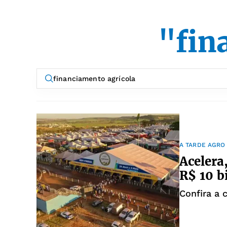
"fin
A TARDE AGRO
Acelera
R$ 10 b
Confira a 