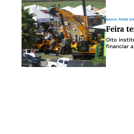
BAHIA FARM S
Feira te
Oito insti
financiar 