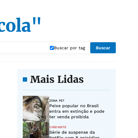
cola"
Buscar por tag
Buscar
Mais Lidas
ZONA PET
Peixe popular no Brasil
entra em extinção e pode
ter venda proibida
CINEINSITE
Série de suspense da
Netflix com 8 episódios