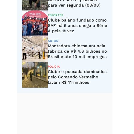
para ver segunda (03/08)
ESPORTES
Clube baiano fundado como
SAF há 5 anos chega à Série
A pela 1ª vez
AUTOS
Montadora chinesa anuncia
fábrica de R$ 4,6 bilhões no
Brasil e até 10 mil empregos
POLÍCIA
Clube e pousada dominados
pelo Comando Vermelho
lavam R$ 11 milhões