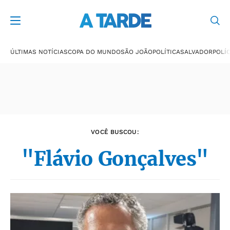
Últimas notícias
ÚLTIMAS NOTÍCIAS
COPA DO MUNDO
SÃO JOÃO
POLÍTICA
SALVADOR
POLÍC
VOCÊ BUSCOU:
"Flávio Gonçalves"