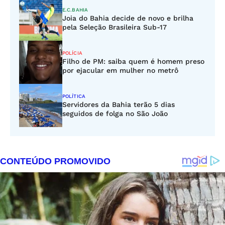
E.C.BAHIA
Joia do Bahia decide de novo e brilha
pela Seleção Brasileira Sub-17
POLÍCIA
Filho de PM: saiba quem é homem preso
por ejacular em mulher no metrô
POLÍTICA
Servidores da Bahia terão 5 dias
seguidos de folga no São João