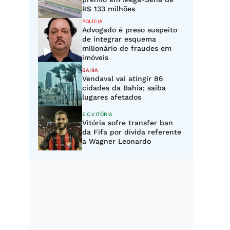
R$ 133 milhões
POLÍCIA
Advogado é preso suspeito
de integrar esquema
milionário de fraudes em
imóveis
BAHIA
Vendaval vai atingir 86
cidades da Bahia; saiba
lugares afetados
E.C.VITÓRIA
Vitória sofre transfer ban
da Fifa por dívida referente
a Wagner Leonardo