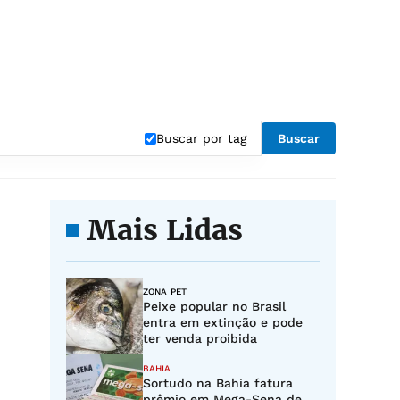
Buscar por tag
Buscar
Mais Lidas
ZONA PET
Peixe popular no Brasil
entra em extinção e pode
ter venda proibida
BAHIA
Sortudo na Bahia fatura
prêmio em Mega-Sena de