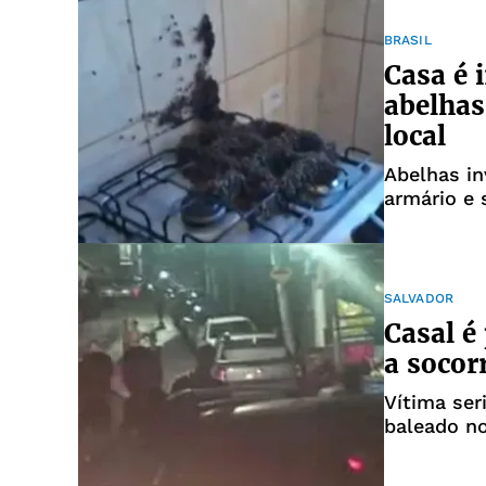
BRASIL
Casa é 
abelhas
local
Abelhas in
armário e 
geladeira
SALVADOR
Casal é
a socor
Vítima ser
baleado no