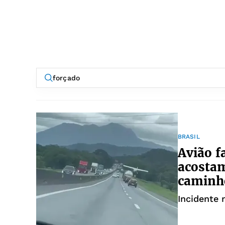
BRASIL
Avião f
acostam
caminhõ
Incidente 