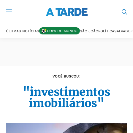
Últimas notícias
COPA DO MUNDO
ÚLTIMAS NOTÍCIAS
SÃO JOÃO
POLÍTICA
SALVADOR
VOCÊ BUSCOU:
"investimentos
imobiliários"