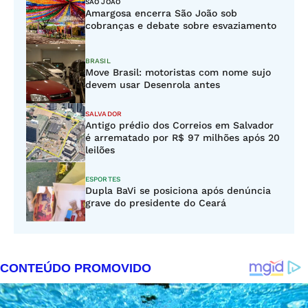
SÃO JOÃO
Amargosa encerra São João sob
cobranças e debate sobre esvaziamento
BRASIL
Move Brasil: motoristas com nome sujo
devem usar Desenrola antes
SALVADOR
Antigo prédio dos Correios em Salvador
é arrematado por R$ 97 milhões após 20
leilões
ESPORTES
Dupla BaVi se posiciona após denúncia
grave do presidente do Ceará