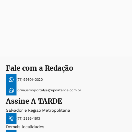
Fale com a Redação
(71) 99601-0020
jornalismoportal@grupoatarde.com.br
Assine
A TARDE
Salvador e Região Metropolitana
(71) 2886-1613
Demais localidades