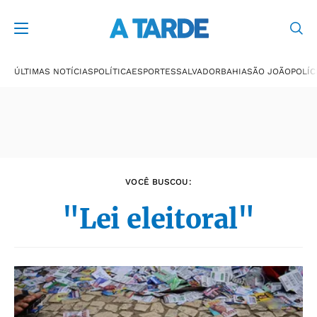
Últimas notícias
ÚLTIMAS NOTÍCIAS
POLÍTICA
ESPORTES
SALVADOR
BAHIA
SÃO JOÃO
POLÍC
VOCÊ BUSCOU:
"Lei eleitoral"