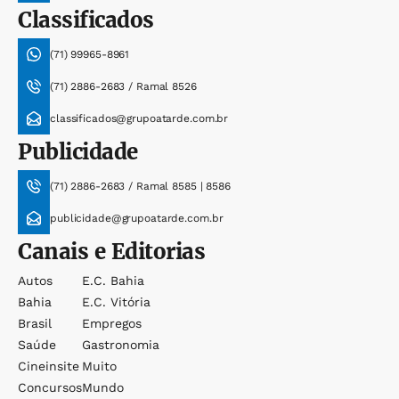
Classificados
(71) 99965-8961
(71) 2886-2683 / Ramal 8526
classificados@grupoatarde.com.br
Publicidade
(71) 2886-2683 / Ramal 8585 | 8586
publicidade@grupoatarde.com.br
Canais e Editorias
Autos
E.c. Bahia
Bahia
E.c. Vitória
Brasil
Empregos
Saúde
Gastronomia
Cineinsite
Muito
Concursos
Mundo