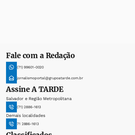
Fale com a Redação
(71) 99601-0020
jornalismoportal@grupoatarde.com.br
Assine
A TARDE
Salvador e Região Metropolitana
(71) 2886-1613
Demais localidades
71 2886-1613