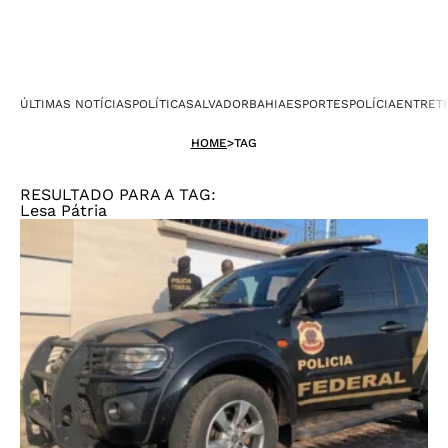
ÚLTIMAS NOTÍCIAS
POLÍTICA
SALVADOR
BAHIA
ESPORTES
POLÍCIA
ENTRET
HOME
>
TAG
RESULTADO PARA A TAG:
Lesa Pátria