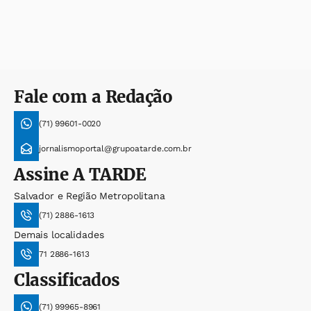
Fale com a Redação
(71) 99601-0020
jornalismoportal@grupoatarde.com.br
Assine
A TARDE
Salvador e Região Metropolitana
(71) 2886-1613
Demais localidades
71 2886-1613
Classificados
(71) 99965-8961