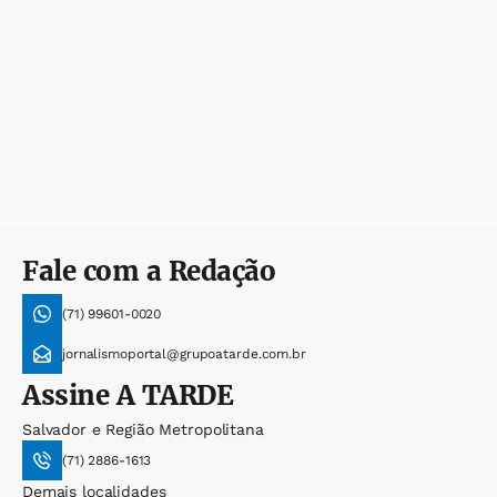
Fale com a Redação
(71) 99601-0020
jornalismoportal@grupoatarde.com.br
Assine
A TARDE
Salvador e Região Metropolitana
(71) 2886-1613
Demais localidades