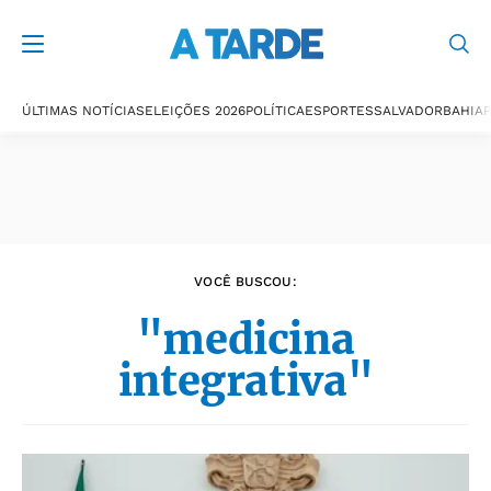
Últimas notícias
ÚLTIMAS NOTÍCIAS
ELEIÇÕES 2026
POLÍTICA
ESPORTES
SALVADOR
BAHIA
P
VOCÊ BUSCOU:
"medicina
integrativa"