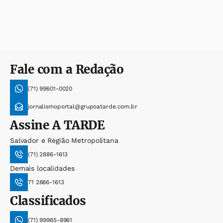
Fale com a Redação
(71) 99601-0020
jornalismoportal@grupoatarde.com.br
Assine
A TARDE
Salvador e Região Metropolitana
(71) 2886-1613
Demais localidades
71 2886-1613
Classificados
(71) 99965-8961