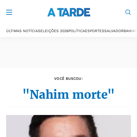
Últimas notícias
ÚLTIMAS NOTÍCIAS
ELEIÇÕES 2026
POLÍTICA
ESPORTES
SALVADOR
BAHIA
P
VOCÊ BUSCOU:
"Nahim morte"