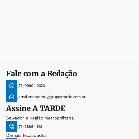
Fale com a Redação
(71) 99601-0020
jornalismoportal@grupoatarde.com.br
Assine
A TARDE
Salvador e Região Metropolitana
(71) 2886-1613
Demais localidades