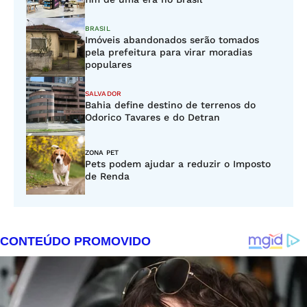
BRASIL
Imóveis abandonados serão tomados
pela prefeitura para virar moradias
populares
SALVADOR
Bahia define destino de terrenos do
Odorico Tavares e do Detran
ZONA PET
Pets podem ajudar a reduzir o Imposto
de Renda