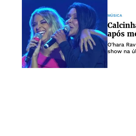
MÚSICA
Calcinh
após mo
O'hara Ra
show na úl