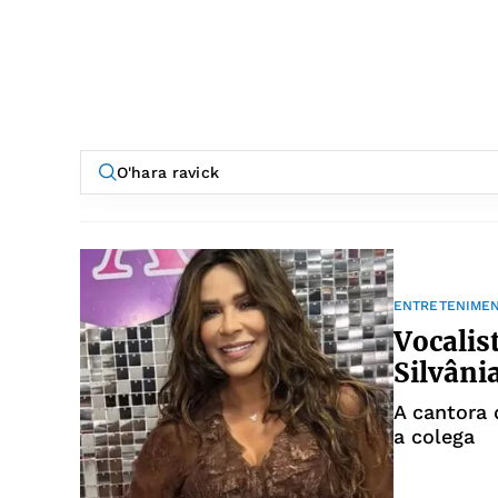
ENTRETENIME
Vocalis
Silvâni
A cantora 
a colega