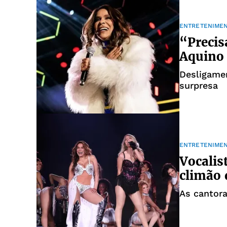
ENTRETENIME
“Precis
Aquino 
Desligame
surpresa
ENTRETENIME
Vocalis
climão 
As cantora