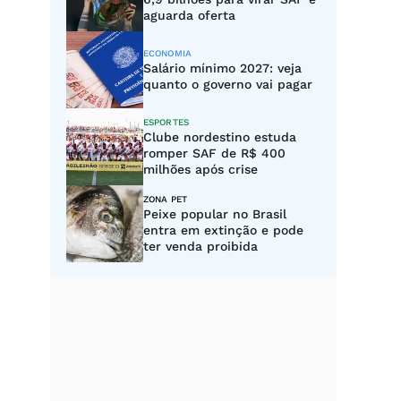
aguarda oferta
ECONOMIA
Salário mínimo 2027: veja
quanto o governo vai pagar
ESPORTES
Clube nordestino estuda
romper SAF de R$ 400
milhões após crise
ZONA PET
Peixe popular no Brasil
entra em extinção e pode
ter venda proibida