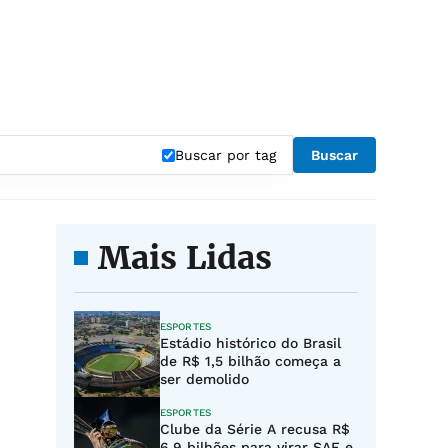
Buscar por tag
Buscar
Mais Lidas
ESPORTES
Estádio histórico do Brasil
de R$ 1,5 bilhão começa a
ser demolido
ESPORTES
Clube da Série A recusa R$
6,9 bilhões para virar SAF e