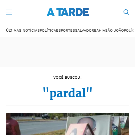
Últimas notícias
ÚLTIMAS NOTÍCIAS
POLÍTICA
ESPORTES
SALVADOR
BAHIA
SÃO JOÃO
POLÍC
VOCÊ BUSCOU:
"pardal"