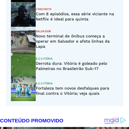
CINEINSITE
Com 8 episódios, essa série viciante na
Netflix é ideal para quinta
SALVADOR
Novo terminal de ônibus começa a
operar em Salvador e afeta linhas da
Lapa
E.C.VITÓRIA
Derrota dura: Vitória é goleado pelo
Palmeiras no Brasileirão Sub-17
E.C.VITÓRIA
Fortaleza tem novos desfalques para
final contra o Vitória; veja quais