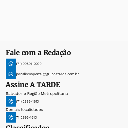
Fale com a Redação
(71) 99601-0020
jornalismoportal@grupoatarde.com.br
Assine
A TARDE
Salvador e Região Metropolitana
(71) 2886-1613
Demais localidades
71 2886-1613