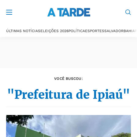
Últimas notícias
ÚLTIMAS NOTÍCIAS
ELEIÇÕES 2026
POLÍTICA
ESPORTES
SALVADOR
BAHIA
P
VOCÊ BUSCOU:
"Prefeitura de Ipiaú"