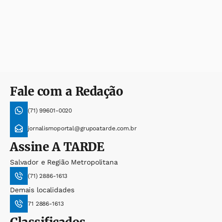
Fale com a Redação
(71) 99601-0020
jornalismoportal@grupoatarde.com.br
Assine
A TARDE
Salvador e Região Metropolitana
(71) 2886-1613
Demais localidades
71 2886-1613