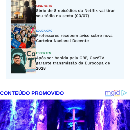
CINEINSITE
Série de 8 episódios da Netflix vai tirar
seu tédio na sexta (03/07)
EDUCAÇÃO
Professores recebem aviso sobre nova
Carteira Nacional Docente
ESPORTES
Após ser banida pela CBF, CazéTV
garante transmissão da Eurocopa de
2028