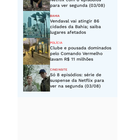
para ver segunda (03/08)
BAHIA
Vendaval vai atingir 86
cidades da Bahia; saiba
lugares afetados
POLÍCIA
Clube e pousada dominados
pelo Comando Vermelho
lavam R$ 11 milhões
CINEINSITE
Só 8 episódios: série de
suspense da Netflix para
ver na segunda (03/08)