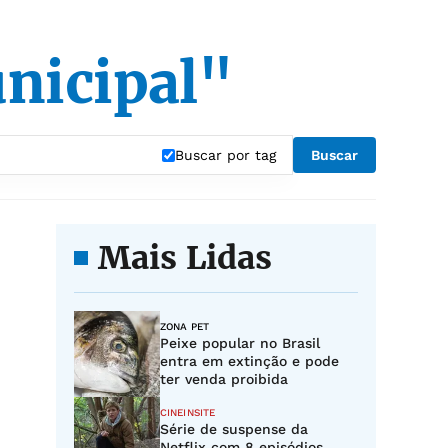
nicipal"
Buscar por tag
Buscar
Mais Lidas
ZONA PET
Peixe popular no Brasil
entra em extinção e pode
ter venda proibida
CINEINSITE
Série de suspense da
Netflix com 8 episódios