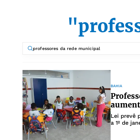
"profes
BAHIA
Profess
aumento
Lei prevê 
a 1º de ja