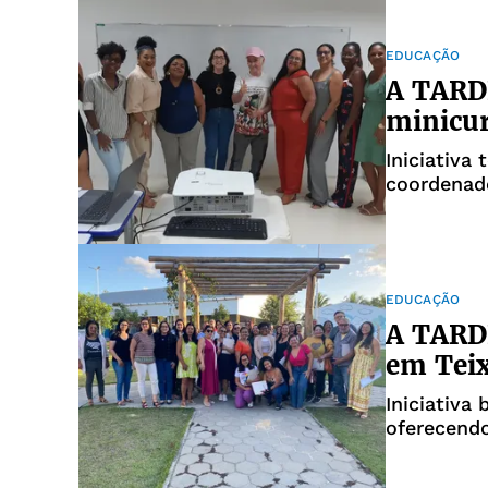
EDUCAÇÃO
A TARD
minicur
Iniciativa
coordenad
EDUCAÇÃO
A TARDE
em Teix
Iniciativa
oferecendo
profission