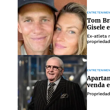
ENTRETENIME
Tom Bra
Gisele 
Ex-atleta
propriedad
ENTRETENIME
Apartam
venda e
Propriedad