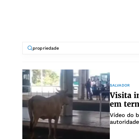
SALVADOR
Visita 
em term
Vídeo do b
autoridade