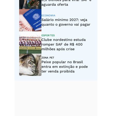
aguarda oferta
ECONOMIA
Salário mínimo 2027: veja
quanto o governo vai pagar
ESPORTES
Clube nordestino estuda
romper SAF de R$ 400
milhões após crise
ZONA PET
Peixe popular no Brasil
entra em extinção e pode
ter venda proibida