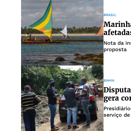
BRASIL
Marinha
afetada
Nota da in
proposta
BAHIA
Disputa
gera co
Presidiár
serviço de