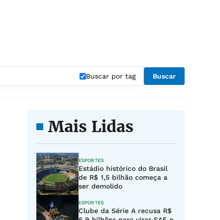
Buscar por tag
Buscar
Mais Lidas
ESPORTES
Estádio histórico do Brasil
de R$ 1,5 bilhão começa a
ser demolido
ESPORTES
Clube da Série A recusa R$
6,9 bilhões para virar SAF e