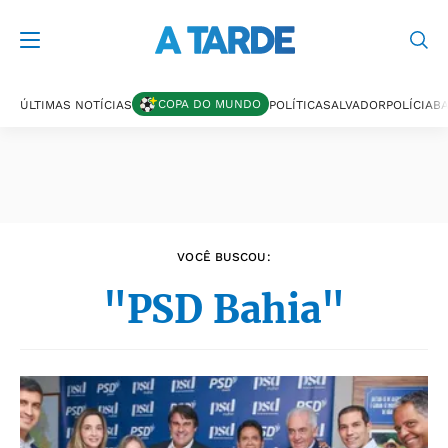
Últimas notícias
COPA DO MUNDO
ÚLTIMAS NOTÍCIAS
POLÍTICA
SALVADOR
POLÍCIA
BA
VOCÊ BUSCOU:
"PSD Bahia"