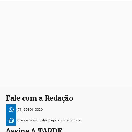
Fale com a Redação
(71) 99601-0020
jornalismoportal@grupoatarde.com.br
Assine
A TARDE