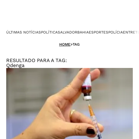
ÚLTIMAS NOTÍCIAS
POLÍTICA
SALVADOR
BAHIA
ESPORTES
POLÍCIA
ENTRET
HOME
>
TAG
RESULTADO PARA A TAG:
Qdenga