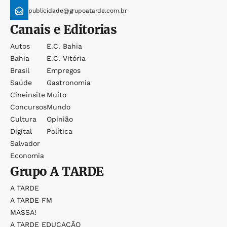
publicidade@grupoatarde.com.br
Canais e Editorias
Autos
E.c. Bahia
Bahia
E.c. Vitória
Brasil
Empregos
Saúde
Gastronomia
Cineinsite
Muito
Concursos
Mundo
Cultura
Opinião
Digital
Política
Salvador
Economia
Grupo
A TARDE
A TARDE
A TARDE FM
MASSA!
A TARDE EDUCAÇÃO