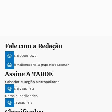
Fale com a Redação
(71) 99601-0020
jornalismoportal@grupoatarde.com.br
Assine
A TARDE
Salvador e Região Metropolitana
(71) 2886-1613
Demais localidades
71 2886-1613