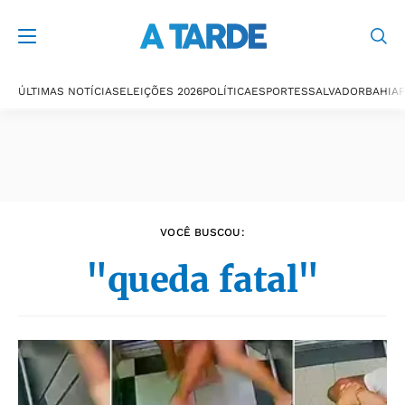
Últimas notícias
ÚLTIMAS NOTÍCIAS
ELEIÇÕES 2026
POLÍTICA
ESPORTES
SALVADOR
BAHIA
P
VOCÊ BUSCOU:
"queda fatal"