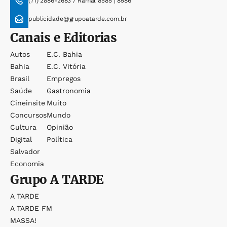
(71) 2886-2683 / Ramal 8585 | 8586
publicidade@grupoatarde.com.br
Canais e Editorias
Autos
E.c. Bahia
Bahia
E.c. Vitória
Brasil
Empregos
Saúde
Gastronomia
Cineinsite
Muito
Concursos
Mundo
Cultura
Opinião
Digital
Política
Salvador
Economia
Grupo
A TARDE
A TARDE
A TARDE FM
MASSA!