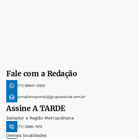
Fale com a Redação
(71) 99601-0020
jornalismoportal@grupoatarde.com.br
Assine
A TARDE
Salvador e Região Metropolitana
(71) 2886-1613
Demais localidades