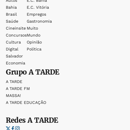
Autos
E.c. Bahia
Bahia
E.c. Vitória
Brasil
Empregos
Saúde
Gastronomia
Cineinsite
Muito
Concursos
Mundo
Cultura
Opinião
Digital
Política
Salvador
Economia
Grupo
A TARDE
A TARDE
A TARDE FM
MASSA!
A TARDE EDUCAÇÃO
Redes
A TARDE