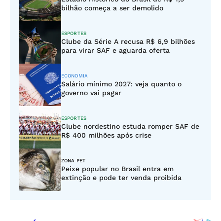
bilhão começa a ser demolido
ESPORTES
Clube da Série A recusa R$ 6,9 bilhões
para virar SAF e aguarda oferta
ECONOMIA
Salário mínimo 2027: veja quanto o
governo vai pagar
ESPORTES
Clube nordestino estuda romper SAF de
R$ 400 milhões após crise
ZONA PET
Peixe popular no Brasil entra em
extinção e pode ter venda proibida