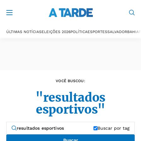
Últimas notícias
ÚLTIMAS NOTÍCIAS
ELEIÇÕES 2026
POLÍTICA
ESPORTES
SALVADOR
BAHIA
P
VOCÊ BUSCOU:
"resultados
esportivos"
Buscar por tag
Buscar