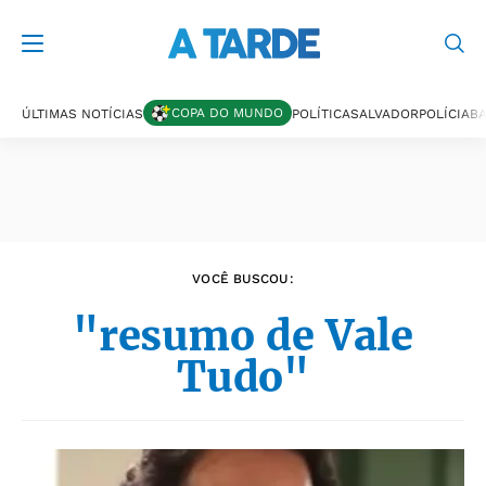
Últimas notícias
COPA DO MUNDO
ÚLTIMAS NOTÍCIAS
POLÍTICA
SALVADOR
POLÍCIA
BA
VOCÊ BUSCOU:
"resumo de Vale
Tudo"