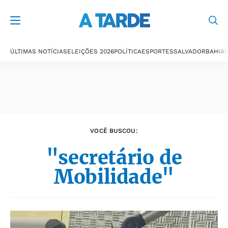
Últimas notícias
ÚLTIMAS NOTÍCIAS
ELEIÇÕES 2026
POLÍTICA
ESPORTES
SALVADOR
BAHIA
P
VOCÊ BUSCOU:
"secretário de
Mobilidade"