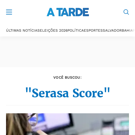
Últimas notícias
ÚLTIMAS NOTÍCIAS
ELEIÇÕES 2026
POLÍTICA
ESPORTES
SALVADOR
BAHIA
P
VOCÊ BUSCOU:
"Serasa Score"