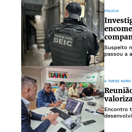
POLÍCIA
Investi
encome
compan
Suspeito n
passou a a
A TARDE AGRO
Reunião
valoriz
Encontro t
desenvolvi