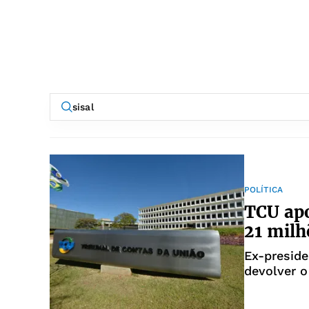
POLÍTICA
TCU apo
21 milh
Ex-presid
devolver o
seca