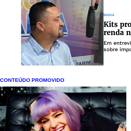
BAHIA
Kits pr
renda n
Em entrevi
sobre impo