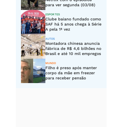
para ver segunda (03/08)
ESPORTES
Clube baiano fundado como
SAF há 5 anos chega à Série
A pela 1ª vez
AUTOS
Montadora chinesa anuncia
fábrica de R$ 4,6 bilhões no
Brasil e até 10 mil empregos
MUNDO
Filho é preso após manter
corpo da mãe em freezer
para receber pensão