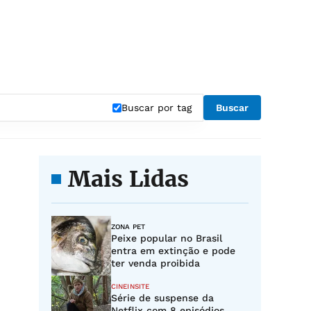
Buscar por tag
Buscar
Mais Lidas
ZONA PET
Peixe popular no Brasil
entra em extinção e pode
ter venda proibida
CINEINSITE
Série de suspense da
Netflix com 8 episódios