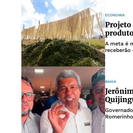
ECONOMIA
Projeto
produto
A meta é m
receberão 
BAHIA
Jerônim
Quijing
Governado
Romerinho