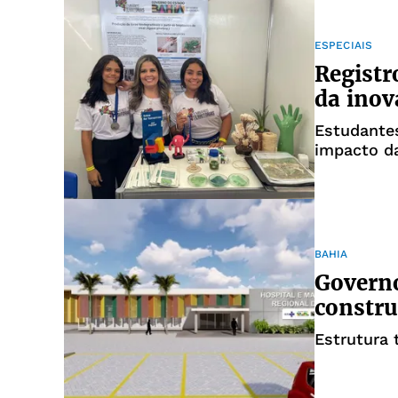
ESPECIAIS
Registr
da inov
Estudante
impacto da
parceria e
BAHIA
Governo
constru
Estrutura