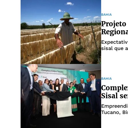
BAHIA
Projeto
Regiona
Expectativ
sisal que 
BAHIA
Complex
Sisal s
Empreendi
Tucano, Bir