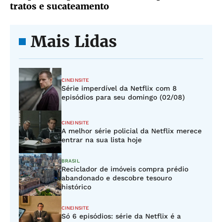
tratos e sucateamento
Mais Lidas
CINEINSITE
Série imperdível da Netflix com 8
episódios para seu domingo (02/08)
CINEINSITE
A melhor série policial da Netflix merece
entrar na sua lista hoje
BRASIL
Reciclador de imóveis compra prédio
abandonado e descobre tesouro
histórico
CINEINSITE
Só 6 episódios: série da Netflix é a