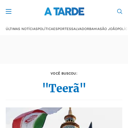
Últimas notícias
ÚLTIMAS NOTÍCIAS
POLÍTICA
ESPORTES
SALVADOR
BAHIA
SÃO JOÃO
POLÍC
VOCÊ BUSCOU:
"Teerã"