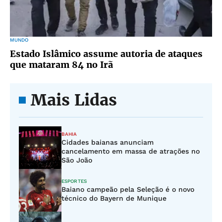
MUNDO
Estado Islâmico assume autoria de ataques
que mataram 84 no Irã
Mais Lidas
BAHIA
Cidades baianas anunciam
cancelamento em massa de atrações no
São João
ESPORTES
Baiano campeão pela Seleção é o novo
técnico do Bayern de Munique